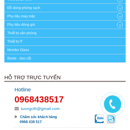
Đồ dùng phòng sạch
Phụ liệu may mặc
Phụ liệu đóng gói
Thiết bị văn phòng
Thiết bị IT
Monitor Glass
Blade - dao cắt
HỖ TRỢ TRỰC TUYẾN
Hotline
0968438517
tuongcth@gmail.com
Chăm sóc khách hàng
0968 438 517