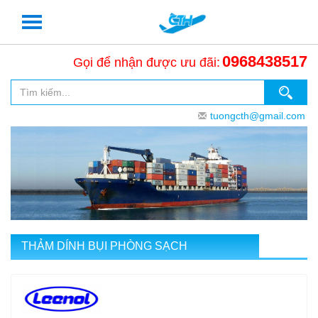
0968438517
Gọi để nhận được ưu đãi:
tuongcth@gmail.com
THẢM DÍNH BỤI PHÒNG SẠCH