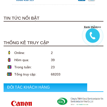
0968 438 517
TIN TỨC NỔI BẬT
Xem thêm>>
THỐNG KÊ TRUY CẬP
Online:
2
Hôm qua:
39
Trong tuần:
23
Tổng truy cập:
68203
ĐỐI TÁC KHÁCH HÀNG