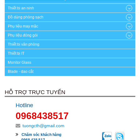
Thiết bị an ninh
Đồ dùng phòng sạch
Phụ liệu may mặc
Phụ liệu đóng gói
Thiết bị văn phòng
Thiết bị IT
Monitor Glass
Blade - dao cắt
HỖ TRỢ TRỰC TUYẾN
Hotline
0968438517
tuongcth@gmail.com
Chăm sóc khách hàng