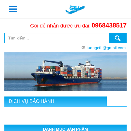
0968438517
Gọi để nhận được ưu đãi:
tuongcth@gmail.com
DỊCH VỤ BẢO HÀNH
DANH MỤC SẢN PHẨM