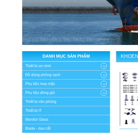
DANH MỤC SẢN PHẨM
KHOEN
Thiết bị an ninh
Đồ dùng phòng sạch
Phụ liệu may mặc
Phụ liệu đóng gói
Thiết bị văn phòng
Thiết bị IT
Monitor Glass
Blade - dao cắt