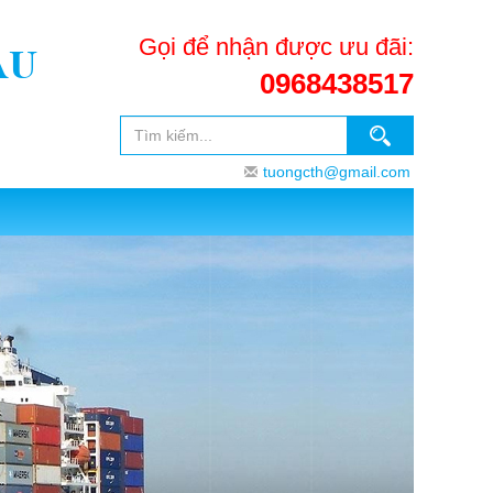
Gọi để nhận được ưu đãi:
ẨU
0968438517
tuongcth@gmail.com