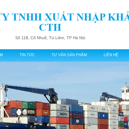
TY TNHH XUẤT NHẬP KH
CTH
Số 11B, Cổ Nhuế, Từ Liêm, TP Hà Nội
ẨM
TIN TỨC
TƯ VẤN SẢN PHẨM
LIÊN HỆ