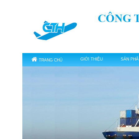
CÔNG 
GIỚI THIỆU
SẢN PH
TRANG CHỦ