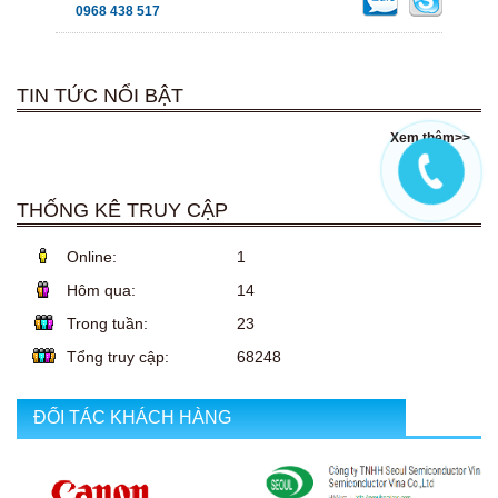
0968 438 517
TIN TỨC NỔI BẬT
Xem thêm>>
THỐNG KÊ TRUY CẬP
Online:
1
Hôm qua:
14
Trong tuần:
23
Tổng truy cập:
68248
ĐỐI TÁC KHÁCH HÀNG