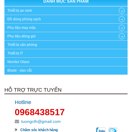
DANH MỤC SẢN PHẨM
Thiết bị an ninh
Đồ dùng phòng sạch
Phụ liệu may mặc
Phụ liệu đóng gói
Thiết bị văn phòng
Thiết bị IT
Monitor Glass
Blade - dao cắt
HỖ TRỢ TRỰC TUYẾN
Hotline
0968438517
tuongcth@gmail.com
Chăm sóc khách hàng