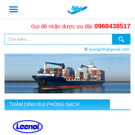
0968438517
Gọi để nhận được ưu đãi:
tuongcth@gmail.com
THẢM DÍNH BỤI PHÒNG SẠCH