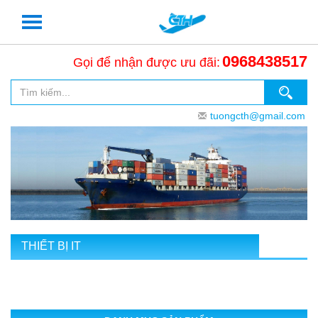
0968438517
Gọi để nhận được ưu đãi:
tuongcth@gmail.com
THIẾT BỊ IT