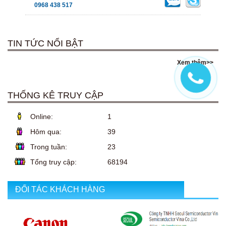
0968 438 517
TIN TỨC NỔI BẬT
Xem thêm>>
THỐNG KÊ TRUY CẬP
Online:
1
Hôm qua:
39
Trong tuần:
23
Tổng truy cập:
68194
ĐỐI TÁC KHÁCH HÀNG