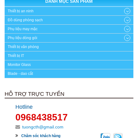
DANH MỤC SẢN PHẨM
Thiết bị an ninh
Đồ dùng phòng sạch
Phụ liệu may mặc
Phụ liệu đóng gói
Thiết bị văn phòng
Thiết bị IT
Monitor Glass
Blade - dao cắt
HỖ TRỢ TRỰC TUYẾN
Hotline
0968438517
tuongcth@gmail.com
Chăm sóc khách hàng