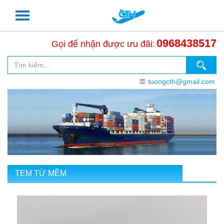
0968438517
Gọi để nhận được ưu đãi:
tuongcth@gmail.com
TEM TỪ MỀM