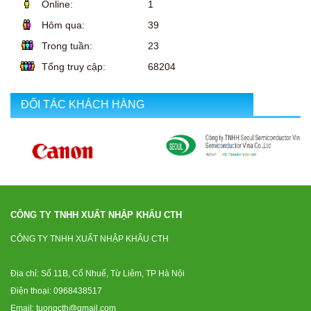
Online:
1
Hôm qua:
39
Trong tuần:
23
Tổng truy cập:
68204
ĐỐI TÁC KHÁCH HÀNG
CÔNG TY TNHH XUẤT NHẬP KHẨU CTH
CÔNG TY TNHH XUẤT NHẬP KHẨU CTH
Địa chỉ: Số 11B, Cổ Nhuế, Từ Liêm, TP Hà Nội
Điện thoại: 0968438517
Email: tuongcth@gmail.com