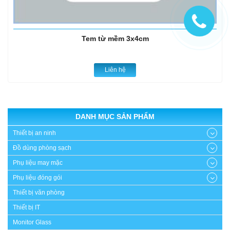
Tem từ mềm 3x4cm
Liên hệ
DANH MỤC SẢN PHẨM
Thiết bị an ninh
Đồ dùng phòng sạch
Phụ liệu may mặc
Phụ liệu đóng gói
Thiết bị văn phòng
Thiết bị IT
Monitor Glass