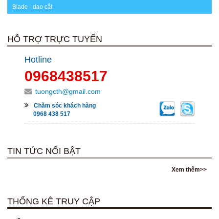
Blade - dao cắt
HỖ TRỢ TRỰC TUYẾN
Hotline
0968438517
tuongcth@gmail.com
Chăm sóc khách hàng
0968 438 517
TIN TỨC NỔI BẬT
Xem thêm>>
THỐNG KÊ TRUY CẬP